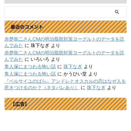
最近のコメント
赤楚衛二さんCMの明治脂肪対策ヨーグルトのデータを読
んでみた
に
珠下なぎ
より
赤楚衛二さんCMの明治脂肪対策ヨーグルトのデータを読
んでみた
に
いろいろ
より
隼人塚にまつわる怖い話
に
珠下なぎ
より
隼人塚にまつわる怖い話
に
かうひい堂
より
『ベルサイユのばら』アンドレとオスカルの恋はなぜ人を
惹きつけるのか？（ネタバレあり）
に
珠下なぎ
より
【広告】