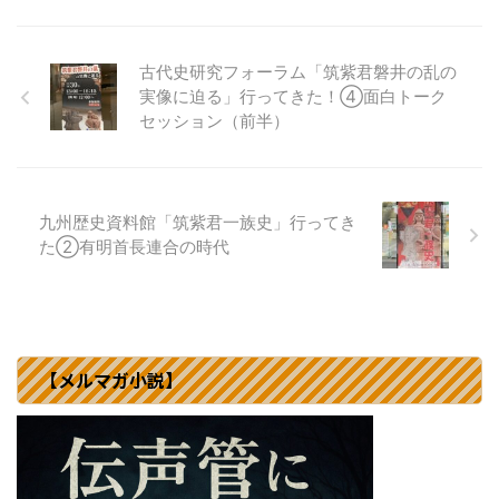
古代史研究フォーラム「筑紫君磐井の乱の
実像に迫る」行ってきた！④面白トーク
セッション（前半）
九州歴史資料館「筑紫君一族史」行ってき
た②有明首長連合の時代
【メルマガ小説】