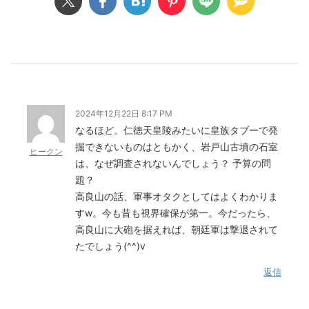
2024年12月22日 8:17 PM
なるほど。仁徳天皇陵みたいに皇族タブーで発
掘できないものはともかく、岩戸山古墳の石室
ヒークン
は、なぜ調査されないんでしょう？ 予算の問
題？
高良山の話、軍事オタクとしてはよくわかりま
すw。今も昔も視界確保が第一。今だったら、
高良山に大砲を据えれば、朝廷軍は撃退されて
たでしょう(^^)v
返信