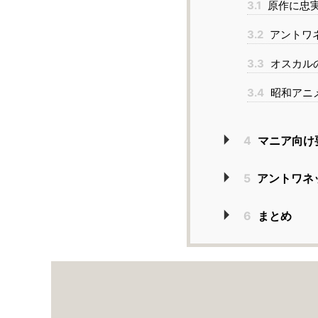
3.1
原作に忠
3.2
アントワ
3.3
オスカル
3.4
昭和アニ
4
マニア向け
5
アントワネ
6
まとめ