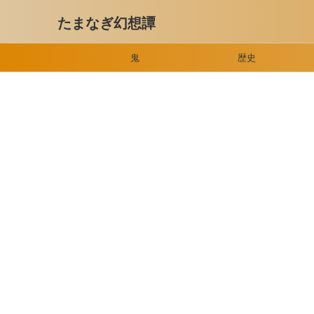
たまなぎ幻想譚
鬼
歴史