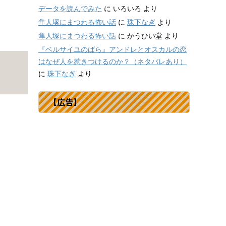
データを読んでみた
に
いろいろ
より
隼人塚にまつわる怖い話
に
珠下なぎ
より
隼人塚にまつわる怖い話
に
かうひい堂
より
『ベルサイユのばら』アンドレとオスカルの恋
はなぜ人を惹きつけるのか？（ネタバレあり）
に
珠下なぎ
より
【広告】