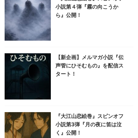
小説第４弾『霧の向こうか
ら』公開！
【新企画】メルマガ小説『伝
声管にひそむもの』を配信ス
タート！
『大江山恋絵巻』スピンオフ
小説第3弾『月の夜に笛は泣
く』公開！