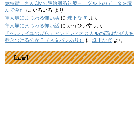
赤楚衛二さんCMの明治脂肪対策ヨーグルトのデータを読
んでみた
に
いろいろ
より
隼人塚にまつわる怖い話
に
珠下なぎ
より
隼人塚にまつわる怖い話
に
かうひい堂
より
『ベルサイユのばら』アンドレとオスカルの恋はなぜ人を
惹きつけるのか？（ネタバレあり）
に
珠下なぎ
より
【広告】