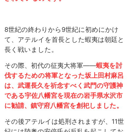
8世紀の終わりから9世紀に初めにかけ
て、アテルイを首長とした蝦夷は朝廷と
長く戦いました。
その際、初代の征夷大将軍――
蝦夷を討
伐するための将軍となった坂上田村麻呂
は、武運長久を祈念すべく武門の守護神
である宇佐八幡宮を現在の岩手県水沢市
に勧請、鎮守府八幡宮を創祀しました。
その後アテルイは処刑されますが、11世
紀には陸奥の安倍氏が反乱を起こしてお