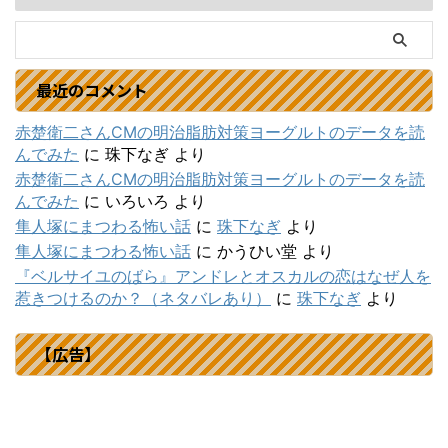
最近のコメント
赤楚衛二さんCMの明治脂肪対策ヨーグルトのデータを読
んでみた
に
珠下なぎ
より
赤楚衛二さんCMの明治脂肪対策ヨーグルトのデータを読
んでみた
に
いろいろ
より
隼人塚にまつわる怖い話
に
珠下なぎ
より
隼人塚にまつわる怖い話
に
かうひい堂
より
『ベルサイユのばら』アンドレとオスカルの恋はなぜ人を
惹きつけるのか？（ネタバレあり）
に
珠下なぎ
より
【広告】