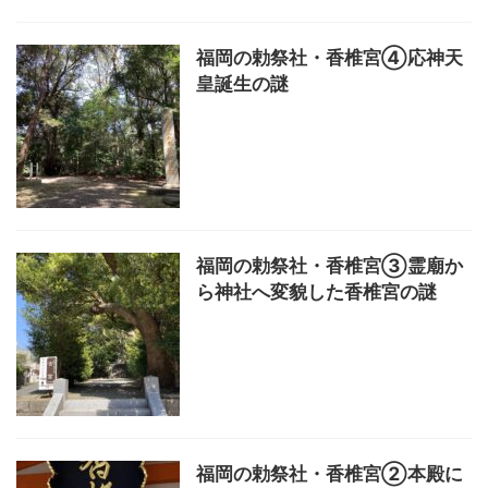
福岡の勅祭社・香椎宮④応神天
皇誕生の謎
福岡の勅祭社・香椎宮③霊廟か
ら神社へ変貌した香椎宮の謎
福岡の勅祭社・香椎宮②本殿に