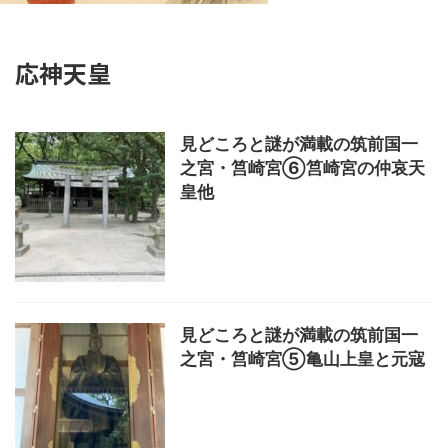
応神天皇
見どころと謎が満載の筑前国一
之宮・筥崎宮⑥筥崎宮の仲哀天
皇他
見どころと謎が満載の筑前国一
之宮・筥崎宮⑤亀山上皇と元寇