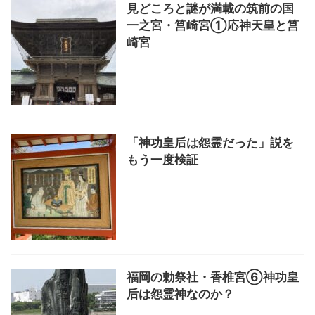
見どころと謎が満載の筑前の国
一之宮・筥崎宮①応神天皇と筥
崎宮
「神功皇后は怨霊だった」説を
もう一度検証
福岡の勅祭社・香椎宮⑥神功皇
后は怨霊神なのか？