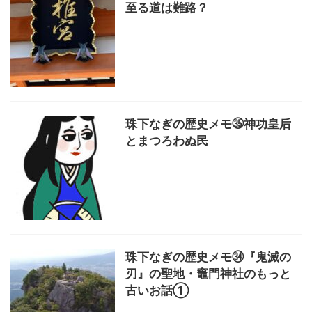
至る道は難路？
珠下なぎの歴史メモ㉟神功皇后
とまつろわぬ民
珠下なぎの歴史メモ㉞『鬼滅の
刃』の聖地・竈門神社のもっと
古いお話①