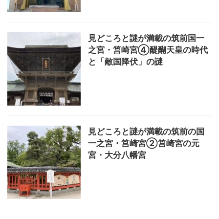
見どころと謎が満載の筑前国一
之宮・筥崎宮④醍醐天皇の時代
と「敵国降伏」の謎
見どころと謎が満載の筑前の国
一之宮・筥崎宮②筥崎宮の元
宮・大分八幡宮