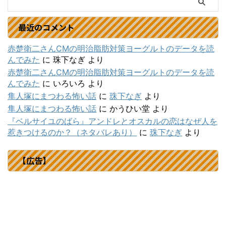
最近のコメント
赤楚衛二さんCMの明治脂肪対策ヨーグルトのデータを読
んでみた
に
珠下なぎ
より
赤楚衛二さんCMの明治脂肪対策ヨーグルトのデータを読
んでみた
に
いろいろ
より
隼人塚にまつわる怖い話
に
珠下なぎ
より
隼人塚にまつわる怖い話
に
かうひい堂
より
『ベルサイユのばら』アンドレとオスカルの恋はなぜ人を
惹きつけるのか？（ネタバレあり）
に
珠下なぎ
より
【広告】