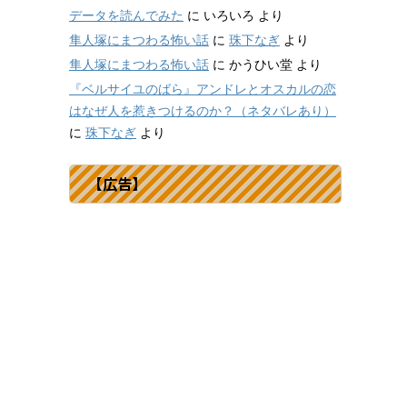
データを読んでみた
に
いろいろ
より
隼人塚にまつわる怖い話
に
珠下なぎ
より
隼人塚にまつわる怖い話
に
かうひい堂
より
『ベルサイユのばら』アンドレとオスカルの恋
はなぜ人を惹きつけるのか？（ネタバレあり）
に
珠下なぎ
より
【広告】