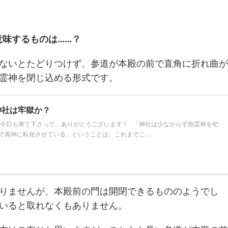
味するものは……？
ないとたどりつけず、参道が本殿の前で直角に折れ曲が
霊神を閉じ込める形式です。
神社は牢獄か？
 今日も来て下さって、ありがとうございます！ 「神社は少なからず怨霊神を祀
善神に転化させている」ということは、これまでこ ...
りませんが、本殿前の門は開閉できるもののようでし
いると取れなくもありません。