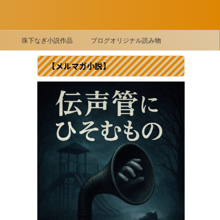
珠下なぎ小説作品
ブログオリジナル読み物
【メルマガ小説】