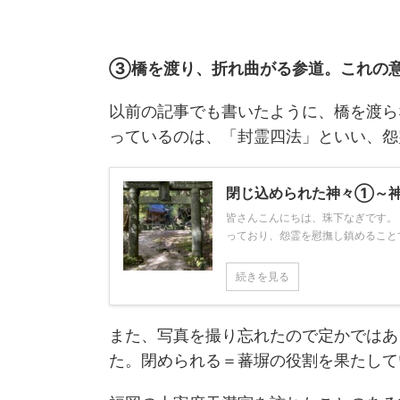
③橋を渡り、折れ曲がる参道。これの意
以前の記事でも書いたように、橋を渡ら
っているのは、「封霊四法」といい、怨
閉じ込められた神々①～
皆さんこんにちは、珠下なぎです。
っており、怨霊を慰撫し鎮めることで
続きを見る
また、写真を撮り忘れたので定かではあ
た。閉められる＝蕃塀の役割を果たして