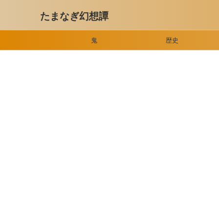
たまなぎ幻想譚
鬼
歴史