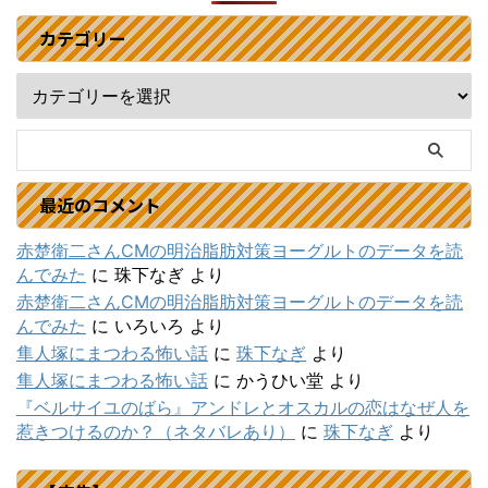
カテゴリー
最近のコメント
赤楚衛二さんCMの明治脂肪対策ヨーグルトのデータを読
んでみた
に
珠下なぎ
より
赤楚衛二さんCMの明治脂肪対策ヨーグルトのデータを読
んでみた
に
いろいろ
より
隼人塚にまつわる怖い話
に
珠下なぎ
より
隼人塚にまつわる怖い話
に
かうひい堂
より
『ベルサイユのばら』アンドレとオスカルの恋はなぜ人を
惹きつけるのか？（ネタバレあり）
に
珠下なぎ
より