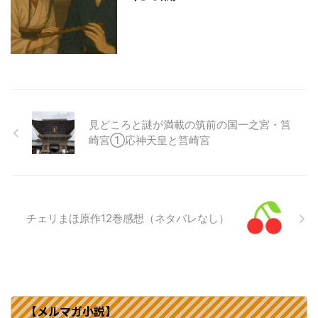
見どころと謎が満載の筑前の国一之宮・筥
崎宮①応神天皇と筥崎宮
チェリまほ原作12巻感想（ネタバレなし）
【メルマガ小説】