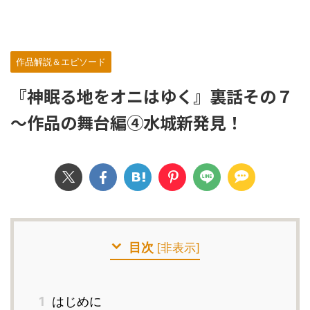
作品解説＆エピソード
『神眠る地をオニはゆく』裏話その７
～作品の舞台編④水城新発見！
目次
[
非表示
]
1
はじめに