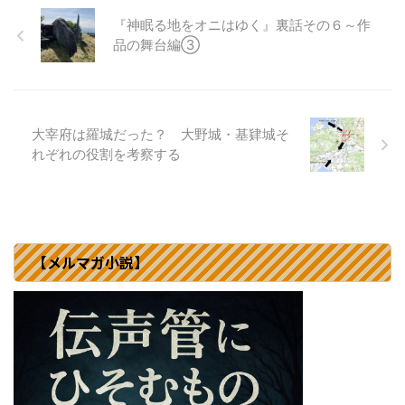
『神眠る地をオニはゆく』裏話その６～作
品の舞台編③
大宰府は羅城だった？ 大野城・基肄城そ
れぞれの役割を考察する
【メルマガ小説】