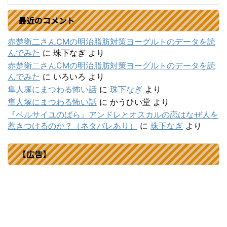
最近のコメント
赤楚衛二さんCMの明治脂肪対策ヨーグルトのデータを読
んでみた
に
珠下なぎ
より
赤楚衛二さんCMの明治脂肪対策ヨーグルトのデータを読
んでみた
に
いろいろ
より
隼人塚にまつわる怖い話
に
珠下なぎ
より
隼人塚にまつわる怖い話
に
かうひい堂
より
『ベルサイユのばら』アンドレとオスカルの恋はなぜ人を
惹きつけるのか？（ネタバレあり）
に
珠下なぎ
より
【広告】