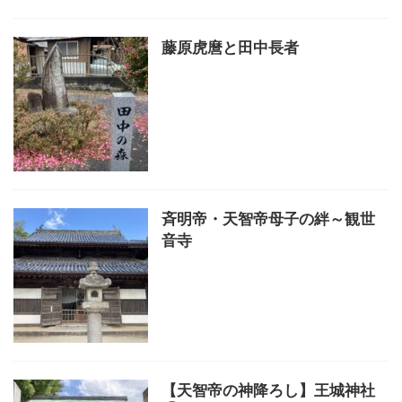
藤原虎麿と田中長者
斉明帝・天智帝母子の絆～観世
音寺
【天智帝の神降ろし】王城神社