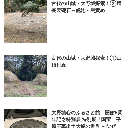
古代の山城・大野城探索！②増
長天礎石～鏡池～馬責め
古代の山城・大野城探索！①山
頂付近
大野城心のふるさと館 開館5周
年記念特別展 特別展「国宝 平
原王墓出土大鏡の世界 ～なぜ