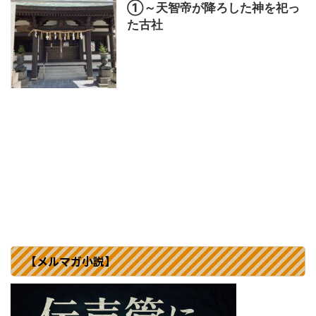
①～天智帝が降ろした神を祀っ
た古社
【メルマガ小説】