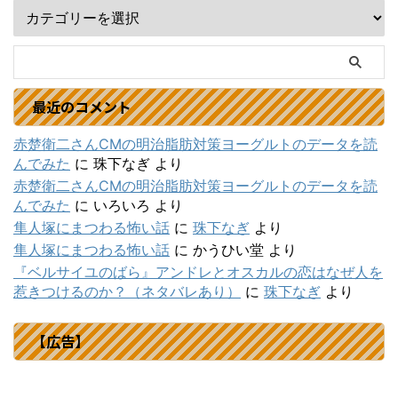
最近のコメント
赤楚衛二さんCMの明治脂肪対策ヨーグルトのデータを読
んでみた
に
珠下なぎ
より
赤楚衛二さんCMの明治脂肪対策ヨーグルトのデータを読
んでみた
に
いろいろ
より
隼人塚にまつわる怖い話
に
珠下なぎ
より
隼人塚にまつわる怖い話
に
かうひい堂
より
『ベルサイユのばら』アンドレとオスカルの恋はなぜ人を
惹きつけるのか？（ネタバレあり）
に
珠下なぎ
より
【広告】