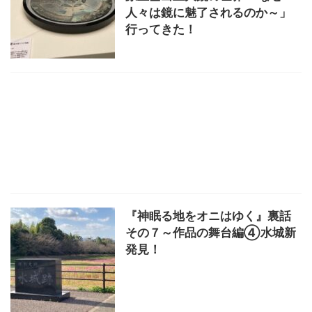
人々は鏡に魅了されるのか～」
行ってきた！
『神眠る地をオニはゆく』裏話
その７～作品の舞台編④水城新
発見！