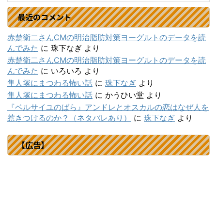
最近のコメント
赤楚衛二さんCMの明治脂肪対策ヨーグルトのデータを読
んでみた
に
珠下なぎ
より
赤楚衛二さんCMの明治脂肪対策ヨーグルトのデータを読
んでみた
に
いろいろ
より
隼人塚にまつわる怖い話
に
珠下なぎ
より
隼人塚にまつわる怖い話
に
かうひい堂
より
『ベルサイユのばら』アンドレとオスカルの恋はなぜ人を
惹きつけるのか？（ネタバレあり）
に
珠下なぎ
より
【広告】