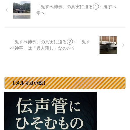
「鬼すべ神事」の真実に迫る①～鬼すべ
堂へ
「鬼すべ神事」の真実に迫る②～「鬼す
べ神事」は「異人殺し」なのか？
【メルマガ小説】