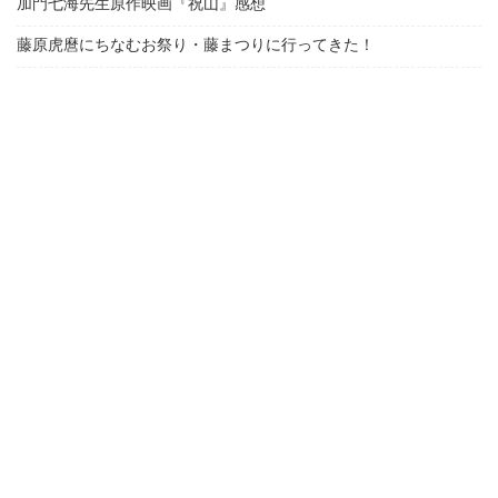
加門七海先生原作映画『祝山』感想
藤原虎麿にちなむお祭り・藤まつりに行ってきた！