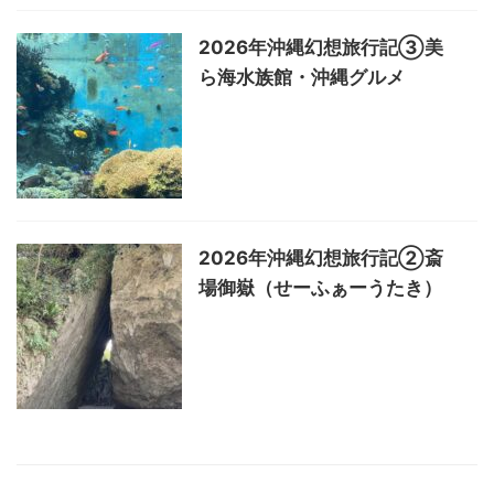
2026年沖縄幻想旅行記③美
ら海水族館・沖縄グルメ
2026年沖縄幻想旅行記②斎
場御嶽（せーふぁーうたき）