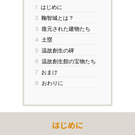
1
はじめに
2
鞠智城とは？
3
復元された建物たち
4
土塁
5
温故創生の碑
6
温故創生館の宝物たち
7
おまけ
8
おわりに
はじめに