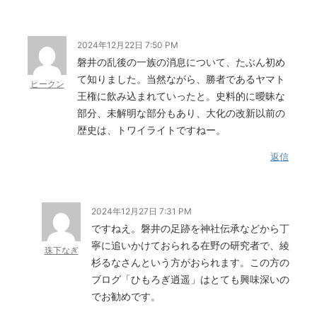
2024年12月22日 7:50 PM
磐井の乱後の一族の消息について、たぶん初め
て知りました。当然ながら、勝者であるヤマト
ヒークン
王権に飲み込まれていったと。史料的に曖昧な
部分、未解明な部分もあり、大化の改新以前の
歴史は、トワイライトですねー。
返信
2024年12月27日 7:31 PM
ですねえ。磐井の足跡を神社伝承などから丁
寧に追いかけておられる在野の研究者で、綾
珠下なぎ
杉るなさんという方がおられます。この方の
ブログ「ひもろぎ逍遥」はとても興味深いの
でお勧めです。