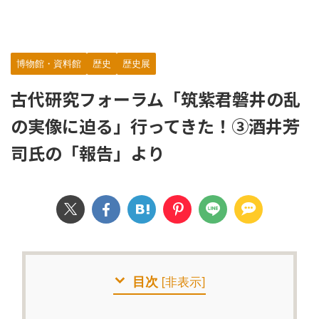
博物館・資料館
歴史
歴史展
古代研究フォーラム「筑紫君磐井の乱
の実像に迫る」行ってきた！③酒井芳
司氏の「報告」より
目次
[
非表示
]