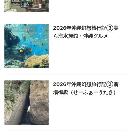
2026年沖縄幻想旅行記③美
ら海水族館・沖縄グルメ
2026年沖縄幻想旅行記②斎
場御嶽（せーふぁーうたき）