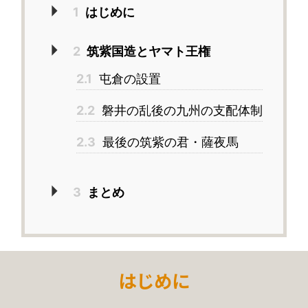
1
はじめに
2
筑紫国造とヤマト王権
2.1
屯倉の設置
2.2
磐井の乱後の九州の支配体制
2.3
最後の筑紫の君・薩夜馬
3
まとめ
はじめに