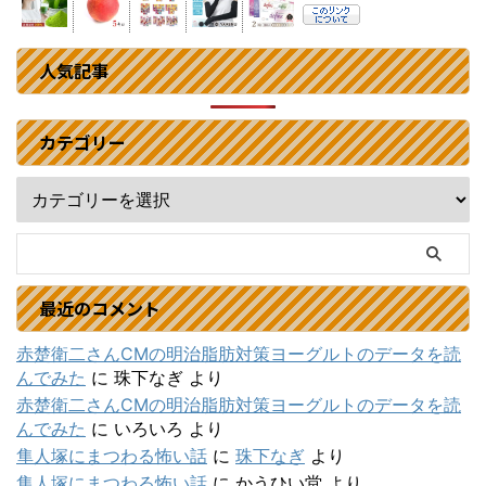
人気記事
カテゴリー
最近のコメント
赤楚衛二さんCMの明治脂肪対策ヨーグルトのデータを読
んでみた
に
珠下なぎ
より
赤楚衛二さんCMの明治脂肪対策ヨーグルトのデータを読
んでみた
に
いろいろ
より
隼人塚にまつわる怖い話
に
珠下なぎ
より
隼人塚にまつわる怖い話
に
かうひい堂
より