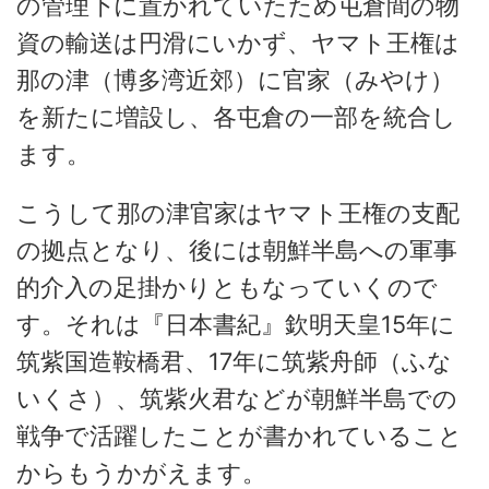
の管理下に置かれていたため屯倉間の物
資の輸送は円滑にいかず、ヤマト王権は
那の津（博多湾近郊）に官家（みやけ）
を新たに増設し、各屯倉の一部を統合し
ます。
こうして那の津官家はヤマト王権の支配
の拠点となり、後には朝鮮半島への軍事
的介入の足掛かりともなっていくので
す。それは『日本書紀』欽明天皇15年に
筑紫国造鞍橋君、17年に筑紫舟師（ふな
いくさ）、筑紫火君などが朝鮮半島での
戦争で活躍したことが書かれていること
からもうかがえます。