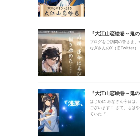
『大江山恋絵巻～鬼の
ブログをご訪問の皆さま、
なぎさんのX（旧Twitte
『大江山恋絵巻～鬼の
はじめに みなさん今日は
ございます！ さて、もは
ていた『 ...