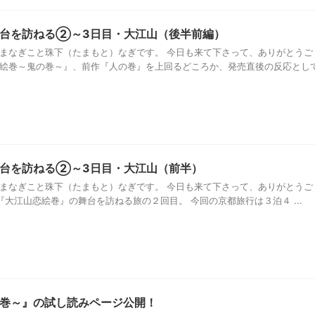
台を訪ねる②～3日目・大江山（後半前編）
たまなぎこと珠下（たまもと）なぎです。 今日も来て下さって、ありがとうご
恋絵巻～鬼の巻～』、前作『人の巻』を上回るどころか、発売直後の反応とし
台を訪ねる②～3日目・大江山（前半）
たまなぎこと珠下（たまもと）なぎです。 今日も来て下さって、ありがとうご
大江山恋絵巻』の舞台を訪ねる旅の２回目。 今回の京都旅行は３泊４ ...
巻～』の試し読みページ公開！