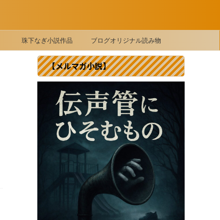
珠下なぎ小説作品
ブログオリジナル読み物
【メルマガ小説】