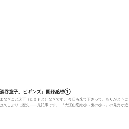
「酒吞童子」ビギンズ』図録感想①
たまなぎこと珠下（たまもと）なぎです。 今日も来て下さって、ありがとうご
日は久しぶりに歴史――鬼記事です。 『大江山恋絵巻～鬼の巻～』の発売が近