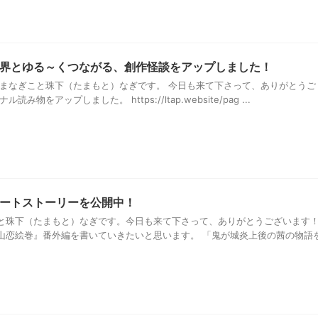
界とゆる～くつながる、創作怪談をアップしました！
たまなぎこと珠下（たまもと）なぎです。 今日も来て下さって、ありがとうご
物をアップしました。 https://ltap.website/pag ...
ートストーリーを公開中！
と珠下（たまもと）なぎです。今日も来て下さって、ありがとうございます
山恋絵巻』番外編を書いていきたいと思います。 「鬼が城炎上後の茜の物語