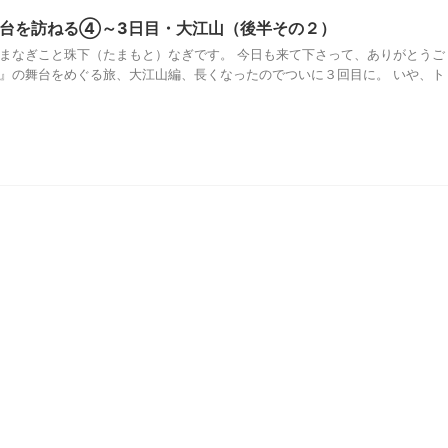
台を訪ねる④～3日目・大江山（後半その２）
たまなぎこと珠下（たまもと）なぎです。 今日も来て下さって、ありがとうご
巻』の舞台をめぐる旅、大江山編、長くなったのでついに３回目に。 いや、ト