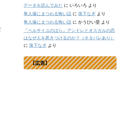
データを読んでみた
に
いろいろ
より
隼人塚にまつわる怖い話
に
珠下なぎ
より
隼人塚にまつわる怖い話
に
かうひい堂
より
て
『ベルサイユのばら』アンドレとオスカルの恋
はなぜ人を惹きつけるのか？（ネタバレあり）
に
珠下なぎ
より
【広告】