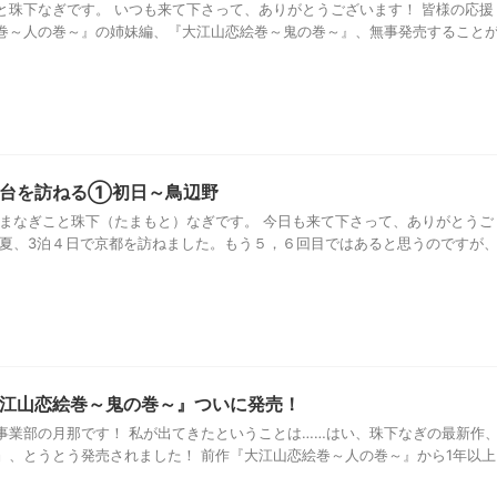
と珠下なぎです。 いつも来て下さって、ありがとうございます！ 皆様の応援
巻～人の巻～』の姉妹編、『大江山恋絵巻～鬼の巻～』、無事発売すること
舞台を訪ねる①初日～鳥辺野
たまなぎこと珠下（たまもと）なぎです。 今日も来て下さって、ありがとうご
の夏、3泊４日で京都を訪ねました。もう５，６回目ではあると思うのですが
江山恋絵巻～鬼の巻～』ついに発売！
版事業部の月那です！ 私が出てきたということは……はい、珠下なぎの最新作
』、とうとう発売されました！ 前作『大江山恋絵巻～人の巻～』から1年以上