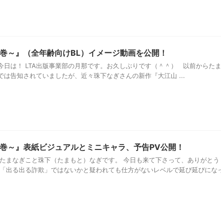
巻～』（全年齢向けBL）イメージ動画を公開！
今日は！ LTA出版事業部の月那です。お久しぶりです（＾＾） 以前からた
r）では告知されていましたが、近々珠下なぎさんの新作『大江山 ...
巻～』表紙ビジュアルとミニキャラ、予告PV公開！
、たまなぎこと珠下（たまもと）なぎです。 今日も来て下さって、ありがとう
や「出る出る詐欺」ではないかと疑われても仕方がないレベルで延び延びにな