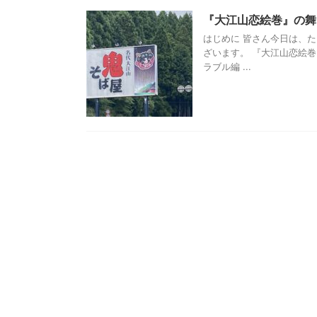
『大江山恋絵巻』の舞
はじめに 皆さん今日は、
ざいます。 『大江山恋絵
ラブル編 ...