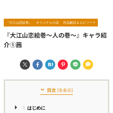
『大江山恋絵巻』
オリジナル小説
作品解説＆エピソード
『大江山恋絵巻～人の巻～』キャラ紹
介①茜
目次
[
非表示
]
1
はじめに