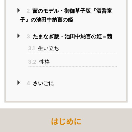
2
茜のモデル・御伽草子版『酒呑童
子』の池田中納言の姫
3
たまなぎ版・池田中納言の姫＝茜
3.1
生い立ち
3.2
性格
4
さいごに
はじめに