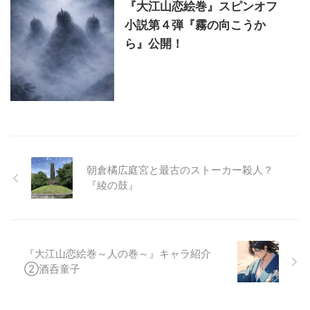
『大江山恋絵巻』スピンオフ
小説第４弾『霧の向こうか
ら』公開！
朝倉橘広庭宮と最古のストーカー殺人？
『綾の鼓』
『大江山恋絵巻～人の巻～』キャラ紹介
②酒呑童子