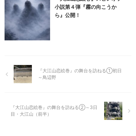
小説第４弾『霧の向こうか
ら』公開！
『大江山恋絵巻』の舞台を訪ねる①初日
～鳥辺野
『大江山恋絵巻』の舞台を訪ねる②～3日
目・大江山（前半）