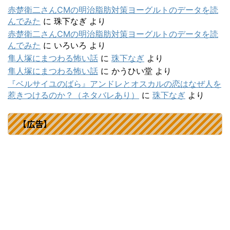
赤楚衛二さんCMの明治脂肪対策ヨーグルトのデータを読
んでみた
に
珠下なぎ
より
赤楚衛二さんCMの明治脂肪対策ヨーグルトのデータを読
んでみた
に
いろいろ
より
隼人塚にまつわる怖い話
に
珠下なぎ
より
隼人塚にまつわる怖い話
に
かうひい堂
より
『ベルサイユのばら』アンドレとオスカルの恋はなぜ人を
惹きつけるのか？（ネタバレあり）
に
珠下なぎ
より
【広告】