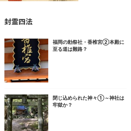
封霊四法
福岡の勅祭社・香椎宮②本殿に
至る道は難路？
閉じ込められた神々①～神社は
牢獄か？