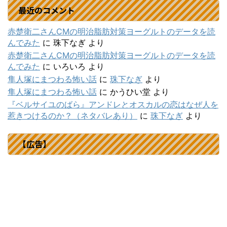
最近のコメント
赤楚衛二さんCMの明治脂肪対策ヨーグルトのデータを読
んでみた
に
珠下なぎ
より
赤楚衛二さんCMの明治脂肪対策ヨーグルトのデータを読
んでみた
に
いろいろ
より
隼人塚にまつわる怖い話
に
珠下なぎ
より
隼人塚にまつわる怖い話
に
かうひい堂
より
『ベルサイユのばら』アンドレとオスカルの恋はなぜ人を
惹きつけるのか？（ネタバレあり）
に
珠下なぎ
より
【広告】