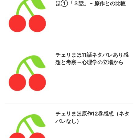
ほ①「３話」～原作との比較
チェリまほ11話ネタバレあり感
想と考察～心理学の立場から
チェリまほ原作12巻感想（ネタ
バレなし）