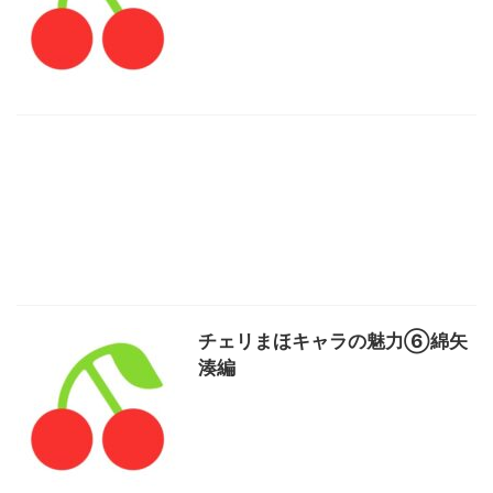
チェリまほキャラの魅力⑥綿矢
湊編