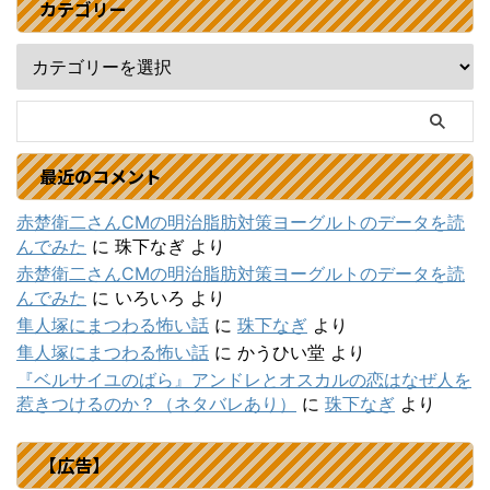
カテゴリー
最近のコメント
赤楚衛二さんCMの明治脂肪対策ヨーグルトのデータを読
んでみた
に
珠下なぎ
より
赤楚衛二さんCMの明治脂肪対策ヨーグルトのデータを読
んでみた
に
いろいろ
より
隼人塚にまつわる怖い話
に
珠下なぎ
より
隼人塚にまつわる怖い話
に
かうひい堂
より
『ベルサイユのばら』アンドレとオスカルの恋はなぜ人を
惹きつけるのか？（ネタバレあり）
に
珠下なぎ
より
【広告】