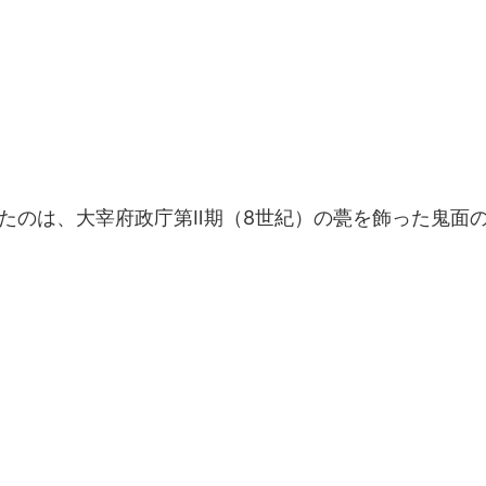
たのは、大宰府政庁第Ⅱ期（8世紀）の甍を飾った鬼面