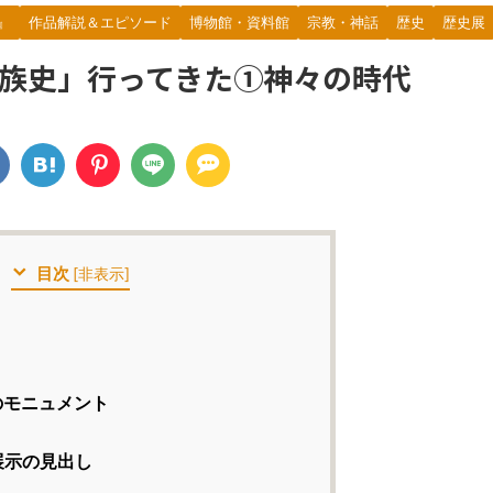
』
作品解説＆エピソード
博物館・資料館
宗教・神話
歴史
歴史展
族史」行ってきた①神々の時代
目次
[
非表示
]
のモニュメント
展示の見出し