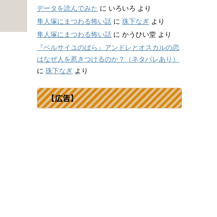
データを読んでみた
に
いろいろ
より
隼人塚にまつわる怖い話
に
珠下なぎ
より
隼人塚にまつわる怖い話
に
かうひい堂
より
『ベルサイユのばら』アンドレとオスカルの恋
はなぜ人を惹きつけるのか？（ネタバレあり）
に
珠下なぎ
より
【広告】