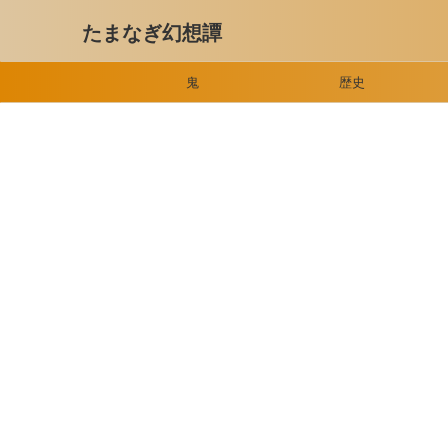
たまなぎ幻想譚
鬼
歴史