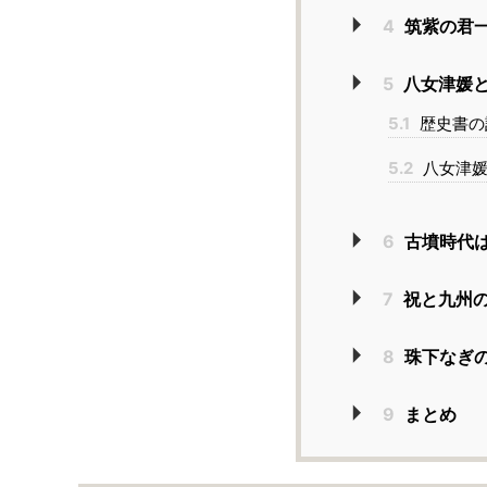
4
筑紫の君
5
八女津媛
5.1
歴史書の
5.2
八女津媛
6
古墳時代
7
祝と九州の
8
珠下なぎ
9
まとめ