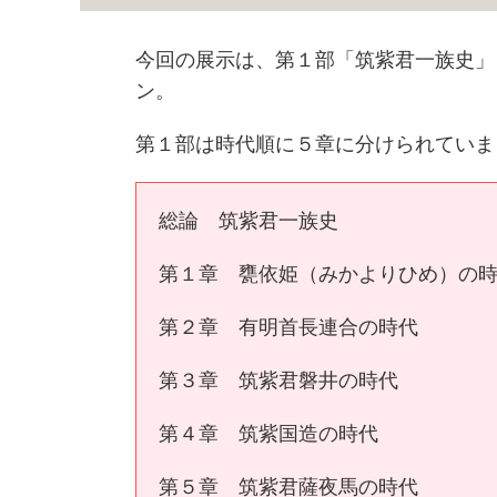
今回の展示は、第１部「筑紫君一族史」
ン。
第１部は時代順に５章に分けられていま
総論 筑紫君一族史
第１章 甕依姫（みかよりひめ）の
第２章 有明首長連合の時代
第３章 筑紫君磐井の時代
第４章 筑紫国造の時代
第５章 筑紫君薩夜馬の時代