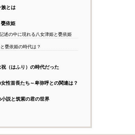
一族とは
と甕依姫
記述の中に現れる八女津姫と甕依姫
と甕依姫の時代は？
は祝（はふり）の時代だった
女性首長たち～卑弥呼との関連は？
の小説と筑紫の君の世界