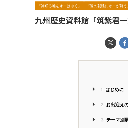
『神眠る地をオニはゆく』
『遠の朝廷にオニが舞う
九州歴史資料館「筑紫君一
1
はじめに
2
お出迎え
3
テーマ別