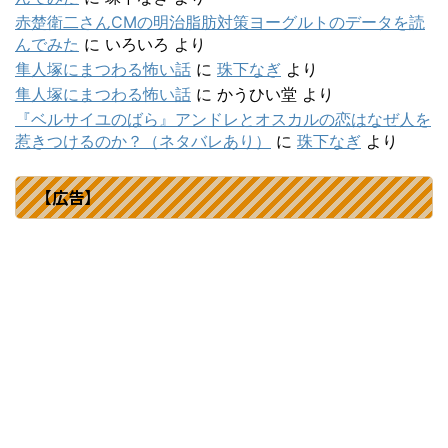
赤楚衛二さんCMの明治脂肪対策ヨーグルトのデータを読
んでみた
に
いろいろ
より
隼人塚にまつわる怖い話
に
珠下なぎ
より
隼人塚にまつわる怖い話
に
かうひい堂
より
『ベルサイユのばら』アンドレとオスカルの恋はなぜ人を
惹きつけるのか？（ネタバレあり）
に
珠下なぎ
より
【広告】