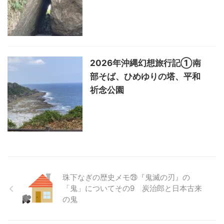
2026年沖縄幻想旅行記①南
部そば、ひめゆりの塔、平和
祈念公園
珠下なぎの歴史メモ㉙『鬼滅の刃』の
「鬼」についてその9 炭治郎と日本古来
の鬼