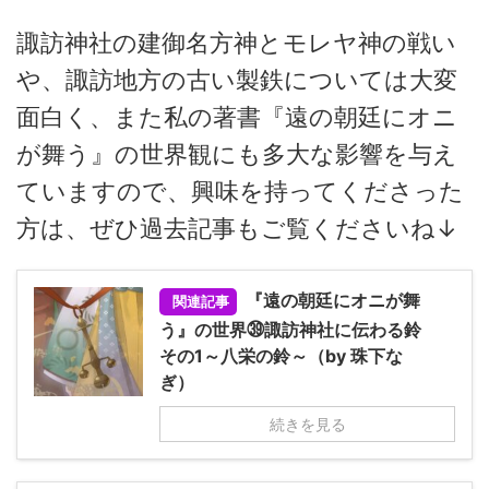
諏訪神社の建御名方神とモレヤ神の戦い
や、諏訪地方の古い製鉄については大変
面白く、また私の著書『遠の朝廷にオニ
が舞う』の世界観にも多大な影響を与え
ていますので、興味を持ってくださった
方は、ぜひ過去記事もご覧くださいね↓
『遠の朝廷にオニが舞
関連記事
う』の世界㊴諏訪神社に伝わる鈴
その1～八栄の鈴～（by 珠下な
ぎ）
続きを見る