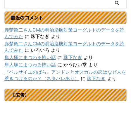
最近のコメント
赤楚衛二さんCMの明治脂肪対策ヨーグルトのデータを読
んでみた
に
珠下なぎ
より
赤楚衛二さんCMの明治脂肪対策ヨーグルトのデータを読
んでみた
に
いろいろ
より
隼人塚にまつわる怖い話
に
珠下なぎ
より
隼人塚にまつわる怖い話
に
かうひい堂
より
『ベルサイユのばら』アンドレとオスカルの恋はなぜ人を
惹きつけるのか？（ネタバレあり）
に
珠下なぎ
より
【広告】