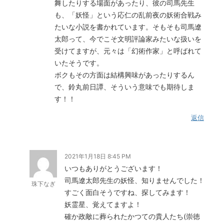
舞したりする場面があったり、彼の司馬先生
も、「妖怪」という応仁の乱前夜の妖術合戦み
たいな小説を書かれています。そもそも司馬遼
太郎って、今でこそ文明評論家みたいな扱いを
受けてますが、元々は「幻術作家」と呼ばれて
いたそうです。
ボクもその方面は結構興味があったりするん
で、鈴丸前日譚、そういう意味でも期待しま
す！！
返信
2021年1月18日 8:45 PM
いつもありがとうございます！
司馬遼太郎先生の妖怪、知りませんでした！
珠下なぎ
すごく面白そうですね、探してみます！
妖霊星、覚えてますよ！
確か政敵に葬られたかつての貴人たち(崇徳