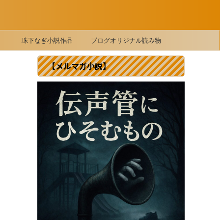
珠下なぎ小説作品
ブログオリジナル読み物
【メルマガ小説】