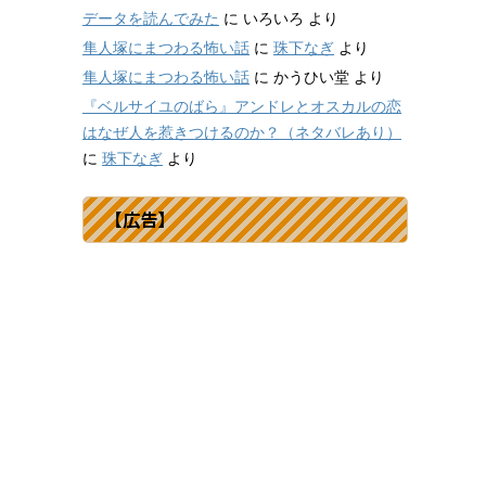
データを読んでみた
に
いろいろ
より
隼人塚にまつわる怖い話
に
珠下なぎ
より
隼人塚にまつわる怖い話
に
かうひい堂
より
『ベルサイユのばら』アンドレとオスカルの恋
はなぜ人を惹きつけるのか？（ネタバレあり）
に
珠下なぎ
より
【広告】