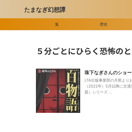
たまなぎ幻想譚
鬼
歴史
５分ごとにひらく恐怖のと
珠下なぎさんのショー
LTA出版事業部の月那よ
（2022年）5月以降に文
題）シリーズ ...