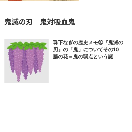
鬼滅の刃 鬼対吸血鬼
珠下なぎの歴史メモ㉚『鬼滅の
刃』の「鬼」についてその10
藤の花＝鬼の弱点という謎