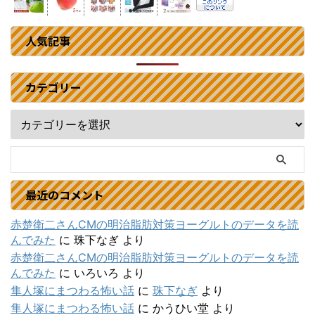
人気記事
カテゴリー
最近のコメント
赤楚衛二さんCMの明治脂肪対策ヨーグルトのデータを読
んでみた
に
珠下なぎ
より
赤楚衛二さんCMの明治脂肪対策ヨーグルトのデータを読
んでみた
に
いろいろ
より
隼人塚にまつわる怖い話
に
珠下なぎ
より
隼人塚にまつわる怖い話
に
かうひい堂
より