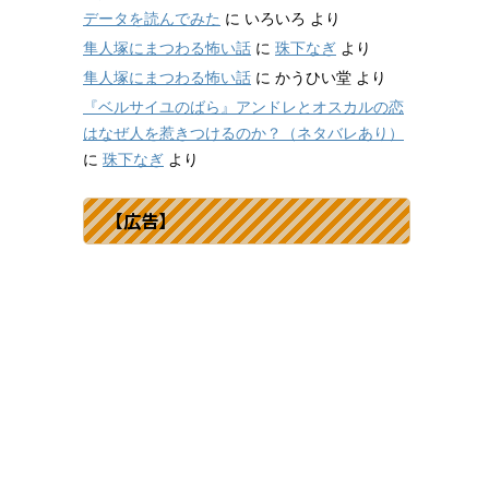
データを読んでみた
に
いろいろ
より
隼人塚にまつわる怖い話
に
珠下なぎ
より
隼人塚にまつわる怖い話
に
かうひい堂
より
『ベルサイユのばら』アンドレとオスカルの恋
はなぜ人を惹きつけるのか？（ネタバレあり）
に
珠下なぎ
より
【広告】