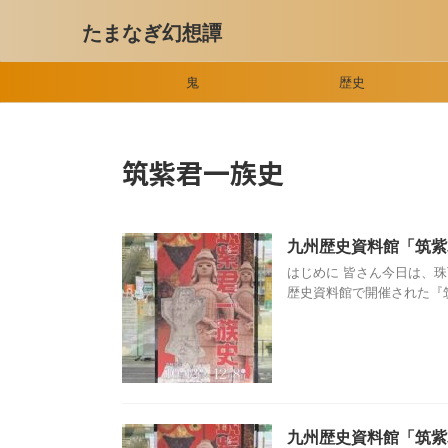
たまなぎ幻想譚
鬼
歴史
筑紫君一族史
九州歴史資料館「筑
はじめに 皆さん今日は、
歴史資料館で開催された『筑
九州歴史資料館「筑