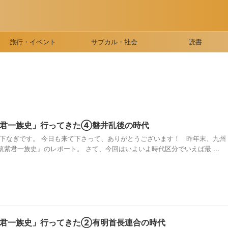
旅行・イベント
サブカル・社会
読書
紫君一族史」行ってきた④磐井乱後の時代
珠下なぎです。 今日も来て下さって、ありがとうございます！ 昨年末、九州
紫君一族史』のレポート。 さて、今回はいよいよ時代区分でいえば最 ...
紫君一族史」行ってきた②有明首長連合の時代