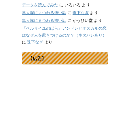
データを読んでみた
に
いろいろ
より
隼人塚にまつわる怖い話
に
珠下なぎ
より
隼人塚にまつわる怖い話
に
かうひい堂
より
『ベルサイユのばら』アンドレとオスカルの恋
はなぜ人を惹きつけるのか？（ネタバレあり）
に
珠下なぎ
より
【広告】