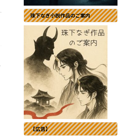
.
珠下なぎ小説作品のご案内
九
、
【広告】