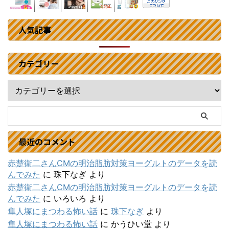
人気記事
カテゴリー
最近のコメント
赤楚衛二さんCMの明治脂肪対策ヨーグルトのデータを読
んでみた
に
珠下なぎ
より
赤楚衛二さんCMの明治脂肪対策ヨーグルトのデータを読
んでみた
に
いろいろ
より
隼人塚にまつわる怖い話
に
珠下なぎ
より
隼人塚にまつわる怖い話
に
かうひい堂
より