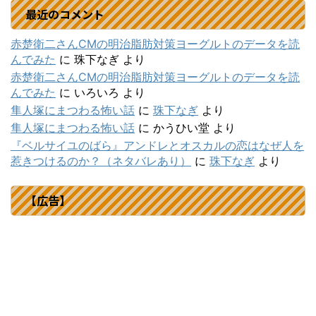
最近のコメント
赤楚衛二さんCMの明治脂肪対策ヨーグルトのデータを読
んでみた
に
珠下なぎ
より
赤楚衛二さんCMの明治脂肪対策ヨーグルトのデータを読
んでみた
に
いろいろ
より
隼人塚にまつわる怖い話
に
珠下なぎ
より
隼人塚にまつわる怖い話
に
かうひい堂
より
『ベルサイユのばら』アンドレとオスカルの恋はなぜ人を
惹きつけるのか？（ネタバレあり）
に
珠下なぎ
より
【広告】