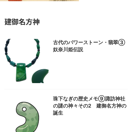
建御名方神
古代のパワーストーン・翡翠③
奴奈川姫伝説
珠下なぎの歴史メモ⑨諏訪神社
の謎の神々その2 建御名方神の
誕生