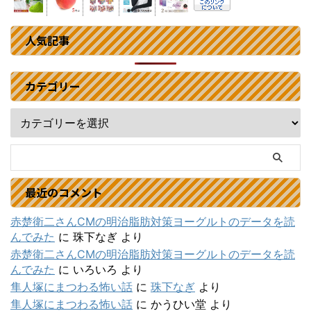
人気記事
カテゴリー
最近のコメント
赤楚衛二さんCMの明治脂肪対策ヨーグルトのデータを読
んでみた
に
珠下なぎ
より
赤楚衛二さんCMの明治脂肪対策ヨーグルトのデータを読
んでみた
に
いろいろ
より
隼人塚にまつわる怖い話
に
珠下なぎ
より
隼人塚にまつわる怖い話
に
かうひい堂
より