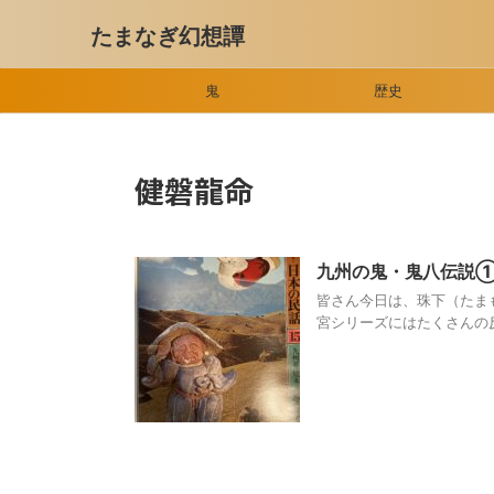
たまなぎ幻想譚
鬼
歴史
健磐龍命
九州の鬼・鬼八伝説
皆さん今日は、珠下（たま
宮シリーズにはたくさんの反