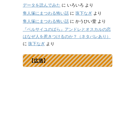
データを読んでみた
に
いろいろ
より
隼人塚にまつわる怖い話
に
珠下なぎ
より
隼人塚にまつわる怖い話
に
かうひい堂
より
『ベルサイユのばら』アンドレとオスカルの恋
はなぜ人を惹きつけるのか？（ネタバレあり）
に
珠下なぎ
より
【広告】