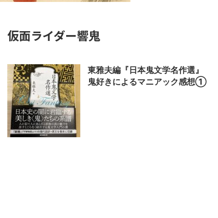
仮面ライダー響鬼
東雅夫編『日本鬼文学名作選』
鬼好きによるマニアック感想①