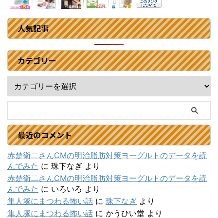
人気記事
カテゴリー
最近のコメント
赤楚衛二さんCMの明治脂肪対策ヨーグルトのデータを読
んでみた
に
珠下なぎ
より
赤楚衛二さんCMの明治脂肪対策ヨーグルトのデータを読
んでみた
に
いろいろ
より
隼人塚にまつわる怖い話
に
珠下なぎ
より
隼人塚にまつわる怖い話
に
かうひい堂
より