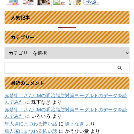
人気記事
カテゴリー
最近のコメント
赤楚衛二さんCMの明治脂肪対策ヨーグルトのデータを読
んでみた
に
珠下なぎ
より
赤楚衛二さんCMの明治脂肪対策ヨーグルトのデータを読
んでみた
に
いろいろ
より
隼人塚にまつわる怖い話
に
珠下なぎ
より
隼人塚にまつわる怖い話
に
かうひい堂
より