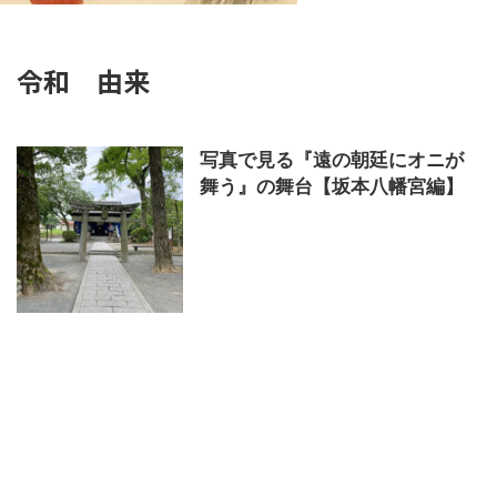
令和 由来
写真で見る『遠の朝廷にオニが
舞う』の舞台【坂本八幡宮編】