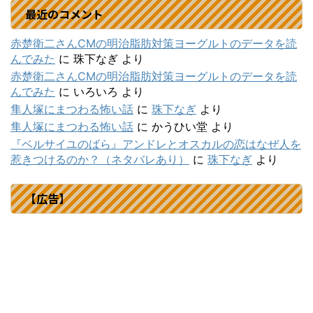
最近のコメント
赤楚衛二さんCMの明治脂肪対策ヨーグルトのデータを読
んでみた
に
珠下なぎ
より
赤楚衛二さんCMの明治脂肪対策ヨーグルトのデータを読
んでみた
に
いろいろ
より
隼人塚にまつわる怖い話
に
珠下なぎ
より
隼人塚にまつわる怖い話
に
かうひい堂
より
『ベルサイユのばら』アンドレとオスカルの恋はなぜ人を
惹きつけるのか？（ネタバレあり）
に
珠下なぎ
より
【広告】