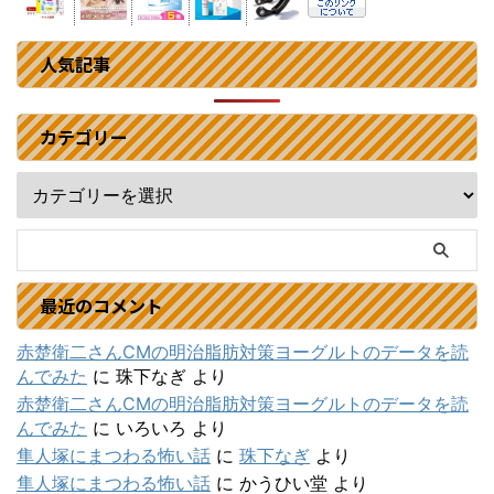
人気記事
カテゴリー
最近のコメント
赤楚衛二さんCMの明治脂肪対策ヨーグルトのデータを読
んでみた
に
珠下なぎ
より
赤楚衛二さんCMの明治脂肪対策ヨーグルトのデータを読
んでみた
に
いろいろ
より
隼人塚にまつわる怖い話
に
珠下なぎ
より
隼人塚にまつわる怖い話
に
かうひい堂
より