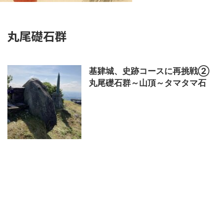
丸尾礎石群
基肄城、史跡コースに再挑戦②
丸尾礎石群～山頂～タマタマ石