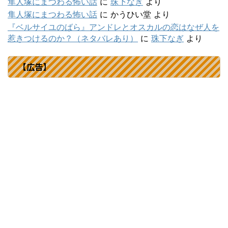
隼人塚にまつわる怖い話
に
珠下なぎ
より
隼人塚にまつわる怖い話
に
かうひい堂
より
『ベルサイユのばら』アンドレとオスカルの恋はなぜ人を
惹きつけるのか？（ネタバレあり）
に
珠下なぎ
より
【広告】