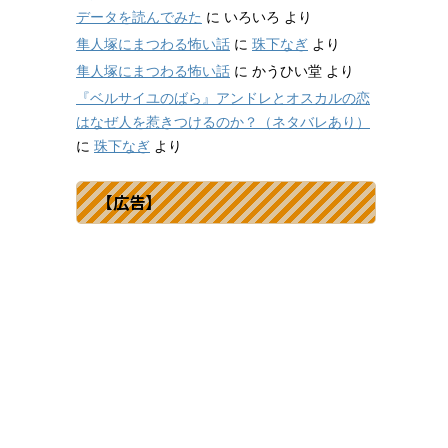
データを読んでみた
に
いろいろ
より
隼人塚にまつわる怖い話
に
珠下なぎ
より
隼人塚にまつわる怖い話
に
かうひい堂
より
『ベルサイユのばら』アンドレとオスカルの恋
はなぜ人を惹きつけるのか？（ネタバレあり）
に
珠下なぎ
より
【広告】