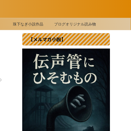
珠下なぎ小説作品
ブログオリジナル読み物
【メルマガ小説】
の