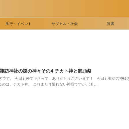
旅行・イベント
サブカル・社会
読書
諏訪神社の謎の神々その4 チカト神と御頭祭
ぎです。 今日も来て下さって、ありがとうございます！ 今日も諏訪の神様
のは、チカト神。 これまた耳慣れない神様ですが、漢 ...