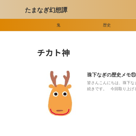
たまなぎ幻想譚
鬼
歴史
チカト神
珠下なぎの歴史メモ⑪
皆さんこんにちは、珠下な
続きです。 今回取り上げる