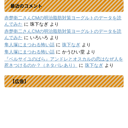
最近のコメント
赤楚衛二さんCMの明治脂肪対策ヨーグルトのデータを読
んでみた
に
珠下なぎ
より
赤楚衛二さんCMの明治脂肪対策ヨーグルトのデータを読
んでみた
に
いろいろ
より
隼人塚にまつわる怖い話
に
珠下なぎ
より
隼人塚にまつわる怖い話
に
かうひい堂
より
『ベルサイユのばら』アンドレとオスカルの恋はなぜ人を
惹きつけるのか？（ネタバレあり）
に
珠下なぎ
より
【広告】