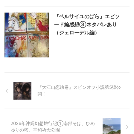
『ベルサイユのばら』エピソ
ード編感想③ネタバレあり
（ジェローデル編）
『大江山恋絵巻』スピンオフ小説第5弾公
開！
2026年沖縄幻想旅行記①南部そば、ひめ
ゆりの塔、平和祈念公園