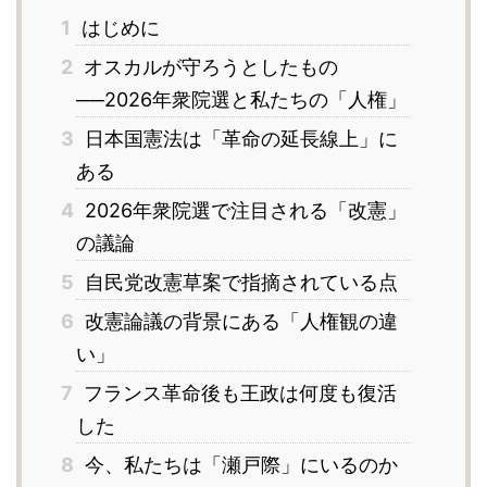
1
はじめに
2
オスカルが守ろうとしたもの
──2026年衆院選と私たちの「人権」
3
日本国憲法は「革命の延長線上」に
ある
4
2026年衆院選で注目される「改憲」
の議論
5
自民党改憲草案で指摘されている点
6
改憲論議の背景にある「人権観の違
い」
7
フランス革命後も王政は何度も復活
した
8
今、私たちは「瀬戸際」にいるのか