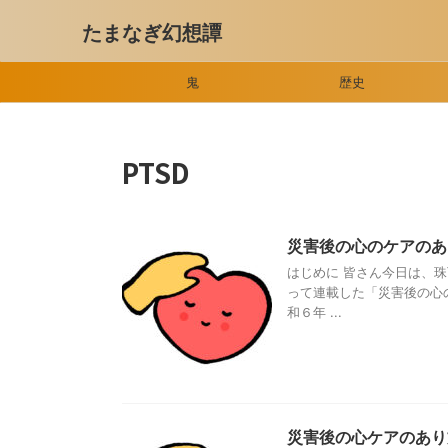
たまなぎ幻想譚
鬼
歴史
PTSD
災害後の心のケアのあ
はじめに 皆さん今日は、珠
って連載した「災害後の心
和６年 ...
災害後の心ケアのあ