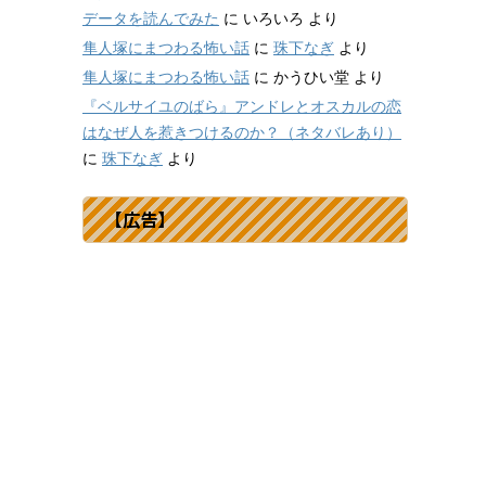
データを読んでみた
に
いろいろ
より
隼人塚にまつわる怖い話
に
珠下なぎ
より
隼人塚にまつわる怖い話
に
かうひい堂
より
『ベルサイユのばら』アンドレとオスカルの恋
はなぜ人を惹きつけるのか？（ネタバレあり）
に
珠下なぎ
より
【広告】