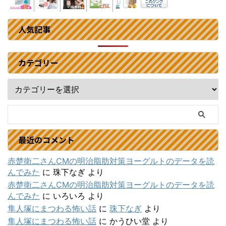
人気記事
カテゴリー
最近のコメント
赤楚衛二さんCMの明治脂肪対策ヨーグルトのデータを読
んでみた
に
珠下なぎ
より
赤楚衛二さんCMの明治脂肪対策ヨーグルトのデータを読
んでみた
に
いろいろ
より
隼人塚にまつわる怖い話
に
珠下なぎ
より
隼人塚にまつわる怖い話
に
かうひい堂
より