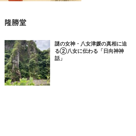
隆勝堂
謎の女神・八女津媛の真相に迫
る②八女に伝わる「日向神神
話」