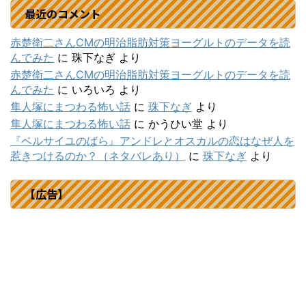
最近のコメント
赤楚衛二さんCMの明治脂肪対策ヨーグルトのデータを読
んでみた
に
珠下なぎ
より
赤楚衛二さんCMの明治脂肪対策ヨーグルトのデータを読
んでみた
に
いろいろ
より
隼人塚にまつわる怖い話
に
珠下なぎ
より
隼人塚にまつわる怖い話
に
かうひい堂
より
『ベルサイユのばら』アンドレとオスカルの恋はなぜ人を
惹きつけるのか？（ネタバレあり）
に
珠下なぎ
より
【広告】