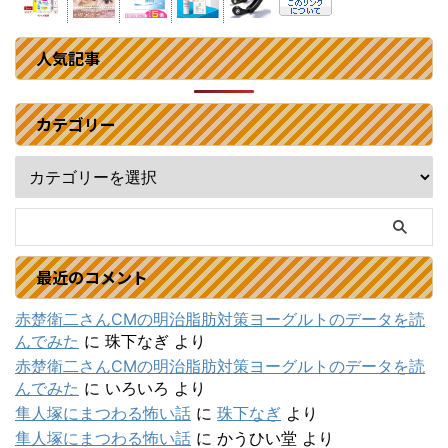
人気記事
カテゴリー
最近のコメント
赤楚衛二さんCMの明治脂肪対策ヨーグルトのデータを読
んでみた
に
珠下なぎ
より
赤楚衛二さんCMの明治脂肪対策ヨーグルトのデータを読
んでみた
に
いろいろ
より
隼人塚にまつわる怖い話
に
珠下なぎ
より
隼人塚にまつわる怖い話
に
かうひい堂
より