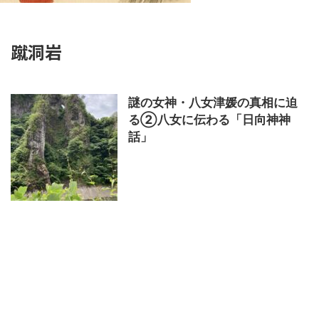
蹴洞岩
謎の女神・八女津媛の真相に迫
る②八女に伝わる「日向神神
話」