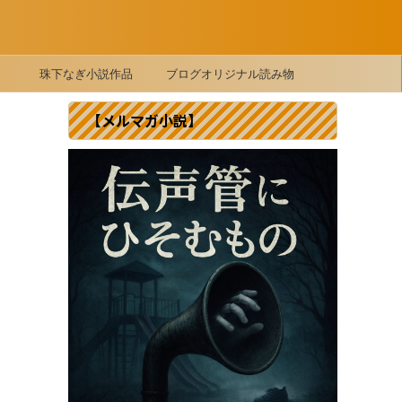
珠下なぎ小説作品
ブログオリジナル読み物
【メルマガ小説】
き