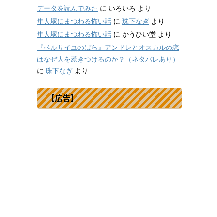
データを読んでみた
に
いろいろ
より
隼人塚にまつわる怖い話
に
珠下なぎ
より
隼人塚にまつわる怖い話
に
かうひい堂
より
『ベルサイユのばら』アンドレとオスカルの恋
はなぜ人を惹きつけるのか？（ネタバレあり）
に
珠下なぎ
より
【広告】