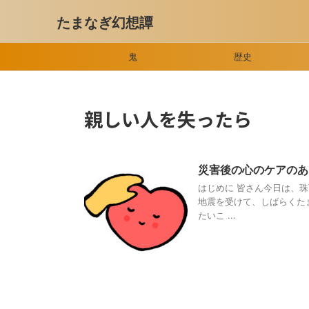
たまなぎ幻想譚
鬼
歴史
親しい人を失ったら
災害後の心のケアの
はじめに 皆さん今日は、珠
地震を受けて、しばらくた
たいこ ...