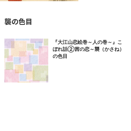
襲の色目
『大江山恋絵巻～人の巻～』こ
ぼれ話②茜の恋～襲（かさね）
の色目