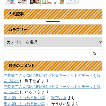
人気記事
カテゴリー
最近のコメント
赤楚衛二さんCMの明治脂肪対策ヨーグルトのデータを読
んでみた
に
珠下なぎ
より
赤楚衛二さんCMの明治脂肪対策ヨーグルトのデータを読
んでみた
に
いろいろ
より
隼人塚にまつわる怖い話
に
珠下なぎ
より
隼人塚にまつわる怖い話
に
かうひい堂
より