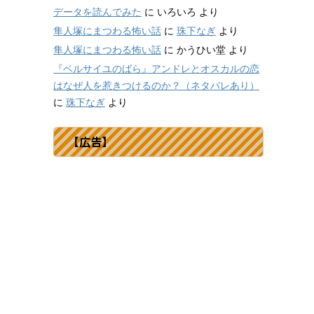
データを読んでみた
に
いろいろ
より
隼人塚にまつわる怖い話
に
珠下なぎ
より
隼人塚にまつわる怖い話
に
かうひい堂
より
『ベルサイユのばら』アンドレとオスカルの恋
はなぜ人を惹きつけるのか？（ネタバレあり）
に
珠下なぎ
より
【広告】