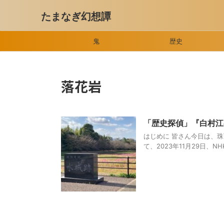
たまなぎ幻想譚
鬼
歴史
落花岩
「歴史探偵」『白村江の
はじめに 皆さん今日は、
て、2023年11月29日、