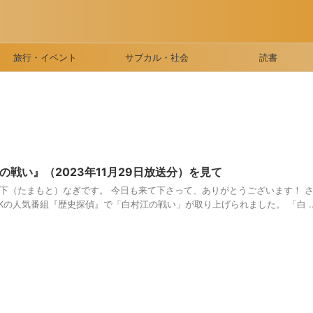
旅行・イベント
サブカル・社会
読書
戦い』（2023年11月29日放送分）を見て
珠下（たまもと）なぎです。 今日も来て下さって、ありがとうございます！ 
NHKの人気番組『歴史探偵』で「白村江の戦い」が取り上げられました。 「白 ..