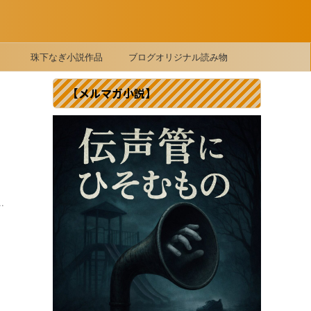
珠下なぎ小説作品
ブログオリジナル読み物
【メルマガ小説】
さ
.