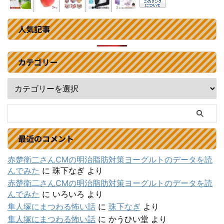
人気記事
カテゴリー
最近のコメント
赤楚衛二さんCMの明治脂肪対策ヨーグルトのデータを読
んでみた
に
珠下なぎ
より
赤楚衛二さんCMの明治脂肪対策ヨーグルトのデータを読
んでみた
に
いろいろ
より
隼人塚にまつわる怖い話
に
珠下なぎ
より
隼人塚にまつわる怖い話
に
かうひい堂
より