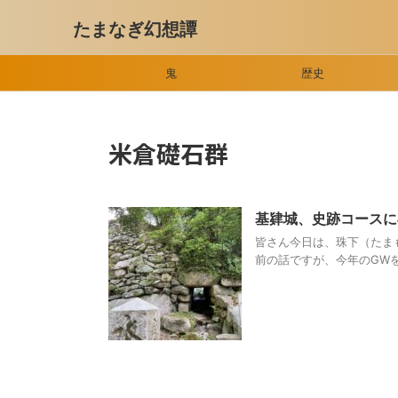
たまなぎ幻想譚
鬼
歴史
米倉礎石群
基肄城、史跡コース
皆さん今日は、珠下（たま
前の話ですが、今年のGWを