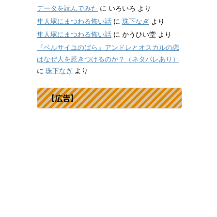
データを読んでみた
に
いろいろ
より
隼人塚にまつわる怖い話
に
珠下なぎ
より
隼人塚にまつわる怖い話
に
かうひい堂
より
『ベルサイユのばら』アンドレとオスカルの恋
はなぜ人を惹きつけるのか？（ネタバレあり）
に
珠下なぎ
より
【広告】