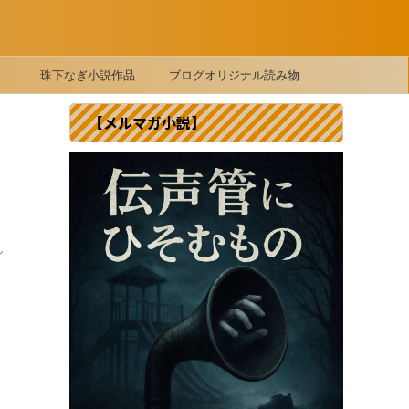
珠下なぎ小説作品
ブログオリジナル読み物
【メルマガ小説】
し