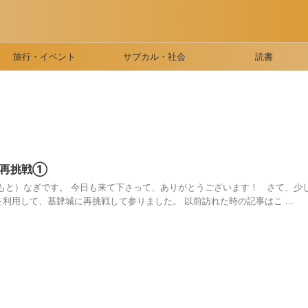
旅行・イベント
サブカル・社会
読書
に再挑戦①
もと）なぎです。 今日も来て下さって、ありがとうございます！ さて、少
利用して、基肄城に再挑戦して参りました。 以前訪れた時の記事はこ ...