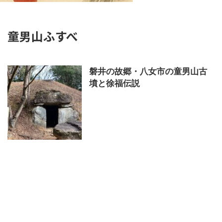
童男山ふすべ
磐井の故郷・八女市の童男山古
墳と徐福伝説