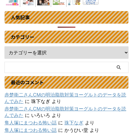
人気記事
カテゴリー
最近のコメント
赤楚衛二さんCMの明治脂肪対策ヨーグルトのデータを読
んでみた
に
珠下なぎ
より
赤楚衛二さんCMの明治脂肪対策ヨーグルトのデータを読
んでみた
に
いろいろ
より
隼人塚にまつわる怖い話
に
珠下なぎ
より
隼人塚にまつわる怖い話
に
かうひい堂
より