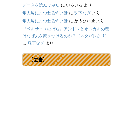
データを読んでみた
に
いろいろ
より
隼人塚にまつわる怖い話
に
珠下なぎ
より
隼人塚にまつわる怖い話
に
かうひい堂
より
『ベルサイユのばら』アンドレとオスカルの恋
はなぜ人を惹きつけるのか？（ネタバレあり）
に
珠下なぎ
より
【広告】