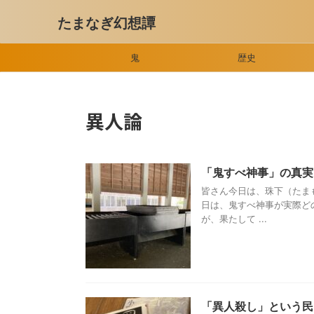
たまなぎ幻想譚
鬼
歴史
異人論
「鬼すべ神事」の真
皆さん今日は、珠下（たま
日は、鬼すべ神事が実際ど
が、果たして ...
「異人殺し」という民